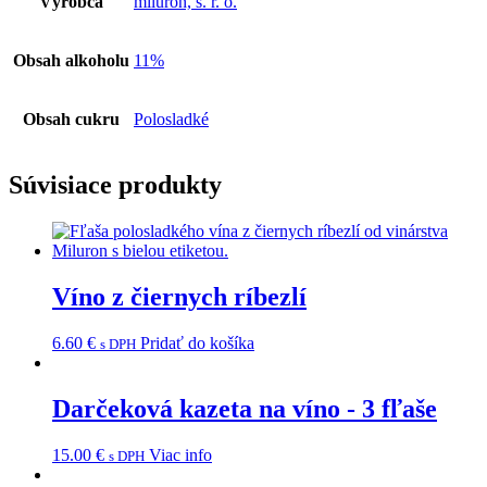
Výrobca
miluron, s. r. o.
Obsah alkoholu
11%
Obsah cukru
Polosladké
Súvisiace produkty
Víno z čiernych ríbezlí
6.60
€
Pridať do košíka
s DPH
Darčeková kazeta na víno - 3 fľaše
15.00
€
Viac info
s DPH