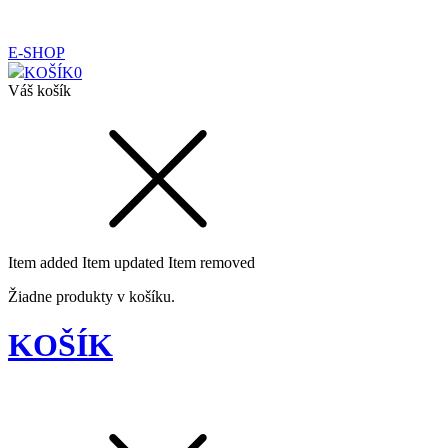
E-SHOP
KOŠÍK
0
Váš košík
Item added
Item updated
Item removed
Žiadne produkty v košíku.
KOŠÍK