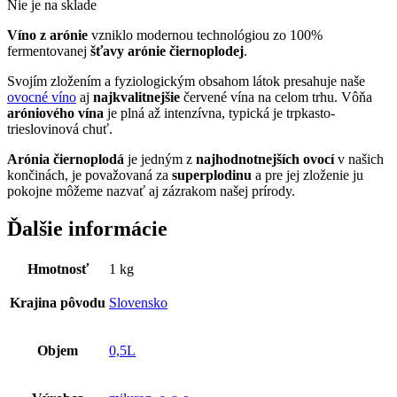
Nie je na sklade
Víno z arónie
vzniklo modernou technológiou zo 100%
fermentovanej
šťavy arónie čiernoplodej
.
Svojím zložením a fyziologickým obsahom látok presahuje naše
ovocné víno
aj
najkvalitnejšie
červené vína na celom trhu. Vôňa
aróniového vína
je plná až intenzívna, typická je trpkasto-
trieslovinová chuť.
Arónia čiernoplodá
je jedným z
najhodnotnejších ovocí
v našich
končinách, je považovaná za
superplodinu
a pre jej zloženie ju
pokojne môžeme nazvať aj zázrakom našej prírody.
Ďalšie informácie
Hmotnosť
1 kg
Krajina pôvodu
Slovensko
Objem
0,5L