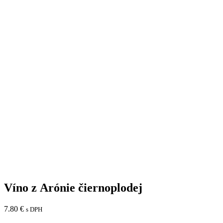
Víno z Arónie čiernoplodej
7.80
€
s DPH